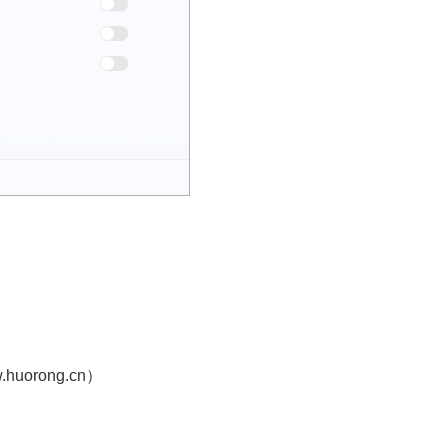
w.huorong.cn
）