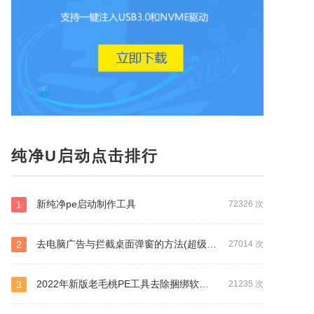
纯净U启动点击排行
新纯净pe启动制作工具
1
72326 次
去电脑广告与拦截桌面弹窗的方法(超级实用)
2
27014 次
2022年新版老毛桃PE工具去除捆绑软件广告的方法（独家首发）
3
21235 次