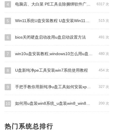
电脑店、大白菜 PE工具去除捆绑软件广告的方法
4
6317 次
Win11系统U盘安装教程 U盘安装Win11系统详细图文教程
5
515 次
bios关闭硬盘启动改用u盘启动设置方法
6
491 次
win10u盘安装教程,windows10怎么用u盘新纯净pe安装
7
480 次
U盘新纯净pe工具安装win7系统使用教程
8
454 次
手把手教你用新纯净u盘工具如何安装xp系统
9
327 次
如何用u盘装win8系统_u盘装win8_win8系统安装教程_新纯净启动
10
200 次
热门系统总排行